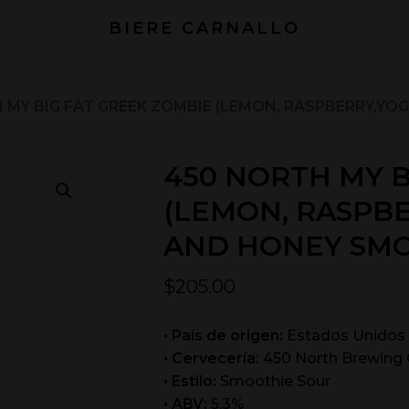
BIERE CARNALLO
 MY BIG FAT GREEK ZOMBIE (LEMON, RASPBERRY,Y
450 NORTH MY B
(LEMON, RASPB
AND HONEY SMO
$
205.00
• País de origen:
Estados Unidos
• Cervecería:
450 North Brewin
• Estilo:
Smoothie Sour
• ABV:
5.3%