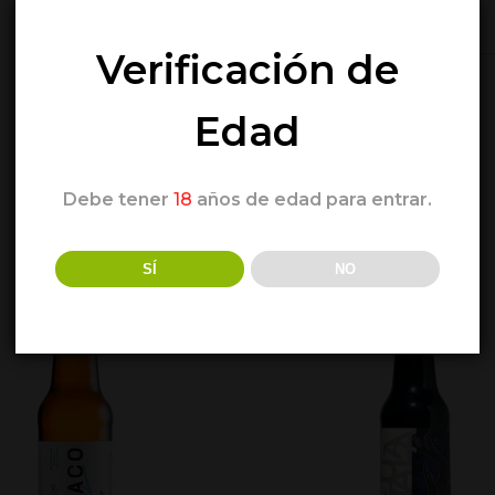
Verificación de
MARIDAJE:
Edad
Debe tener
18
años de edad para entrar.
SÍ
NO