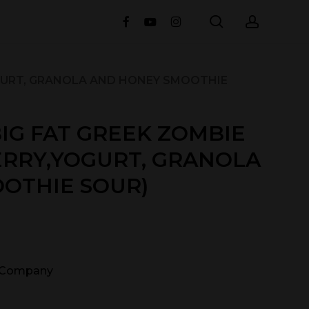
search
accou
facebook
youtube
instagram
OGURT, GRANOLA AND HONEY SMOOTHIE
IG FAT GREEK ZOMBIE
ERRY,YOGURT, GRANOLA
OTHIE SOUR)
g Company