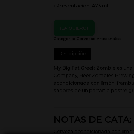
• Presentación:
473 ml
¡LA QUIERO!
Categoría:
Cervezas Artesanales
Descripción
My Big Fat Greek Zombie es una 
Company, Beer Zombies Brewing C
acondicionada con limón, frambues
sabores de un parfait o postre gr
NOTAS DE CATA:
Cerveza acondicionada con limón,