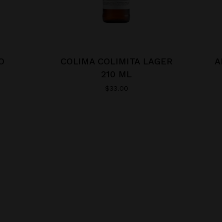
O
COLIMA COLIMITA LAGER
A
210 ML
$
33.00