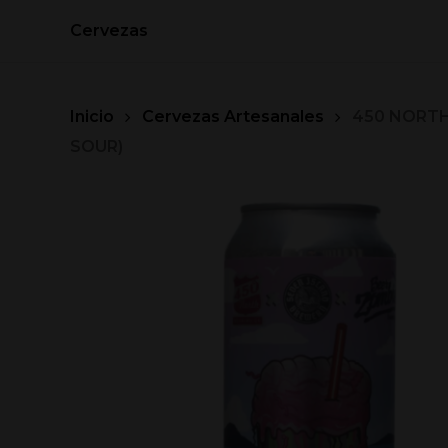
Skip
Cervezas
to
main
content
Inicio
Cervezas Artesanales
450 NORTH
SOUR)