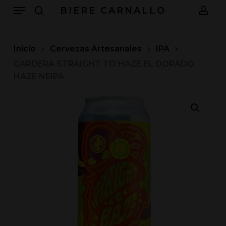
Menu
Skip
BIERE CARNALLO
to
search
acc
main
content
Inicio
Cervezas Artesanales
IPA
CARDERA STRAIGHT TO HAZE EL DORADO
HAZE NEIPA