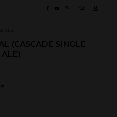
search
accou
facebook
youtube
instagram
E ALE)
AL (CASCADE SINGLE
 ALE)
la