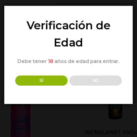
MARIDAJE:
Verificación de
Edad
Debe tener
18
años de edad para entrar.
SÍ
NO
WENDLANDT VAQU