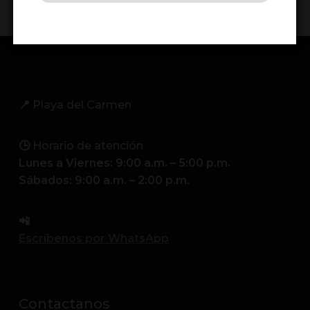
📍
Playa del Carmen
🕒
Horario de atención
Lunes a Viernes: 9:00 a.m. – 5:00 p.m.
Sábados: 9:00 a.m. – 2:00 p.m.
📲
Escríbenos por WhatsApp
Contactanos