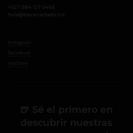
+52 1 984 127 5466
hola@bierecarnallo.mx
Instagram
FaceBook
YouTube
🍺 Sé el primero en
descubrir nuestras