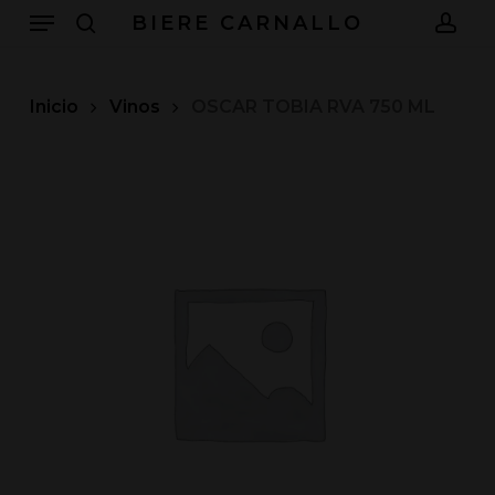
Menu
Skip
BIERE CARNALLO
to
search
acc
main
content
Inicio
Vinos
OSCAR TOBIA RVA 750 ML