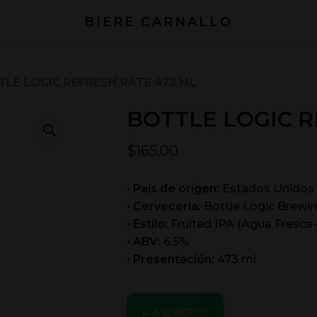
BIERE CARNALLO
LE LOGIC REFRESH RATE 473 ML
BOTTLE LOGIC R
$
165.00
• País de origen:
Estados Unidos
• Cervecería:
Bottle Logic Brewi
• Estilo:
Fruited IPA (Agua Fresca-
• ABV:
6.5%
• Presentación:
473 ml
¡LA QUIERO!