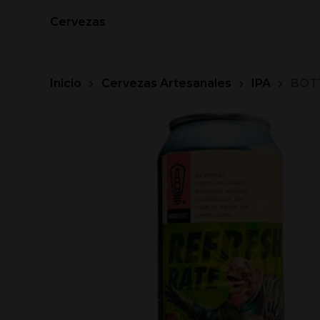
Skip
Cervezas
to
main
content
Inicio
Cervezas Artesanales
IPA
BOTT