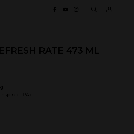
search
accou
facebook
youtube
instagram
EFRESH RATE 473 ML
ng
Inspired IPA)