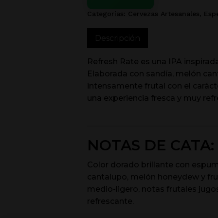
Categorías:
Cervezas Artesanales
,
Espe
Descripción
Refresh Rate es una IPA inspirada
Elaborada con sandía, melón can
intensamente frutal con el carác
una experiencia fresca y muy refr
NOTAS DE CATA:
Color dorado brillante con espu
cantalupo, melón honeydew y fru
medio-ligero, notas frutales jug
refrescante.