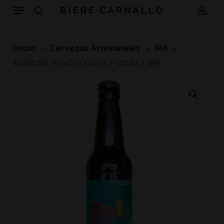
Menu
Skip
BIERE CARNALLO
to
search
acc
main
content
Inicio
Cervezas Artesanales
IPA
BORDER PSYCHO WEST COAST IPA