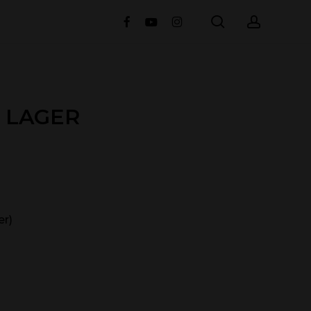
search
accou
facebook
youtube
instagram
 LAGER
r)