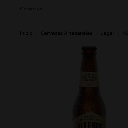
Skip
Cervezas
to
main
content
Inicio
Cervezas Artesanales
Lager
A