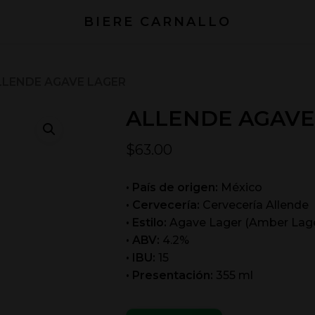
BIERE CARNALLO
LLENDE AGAVE LAGER
ALLENDE AGAVE
$
63.00
• País de origen:
México
• Cervecería:
Cervecería Allende
• Estilo:
Agave Lager (Amber Lage
• ABV:
4.2%
• IBU:
15
• Presentación:
355 ml