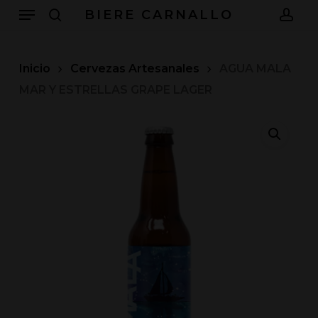
Menu
Skip
BIERE CARNALLO
to
search
acc
main
content
Inicio
Cervezas Artesanales
AGUA MALA
MAR Y ESTRELLAS GRAPE LAGER