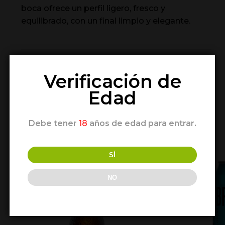
boca ofrece un perfil ligero, fresco y
equilibrado, con un final limpio y elegante.
MARIDAJE:
Verificación de
Edad
Debe tener
18
años de edad para entrar.
Productos relacionados
1/8
SÍ
NO